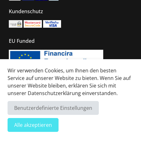
Kundenschutz
EU Funded
Wir verwenden Cookies, um Ihnen den besten
Service auf unserer Website zu bieten. Wenn Sie auf
unserer Website bleiben, erklären Sie sich mit
unserer
Datenschutzerklärung
einverstanden.
© 2026 - All right reserved. Sails of Caribbean
Benutzerdefinierte Einstellungen
Alle akzeptieren
Filter anzeigen