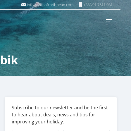
info@sailsofcaribbean.com
+385 91 7611 981
ibik
Subscribe to our newsletter and be the first
to hear about deals, news and tips for
improving your holiday.