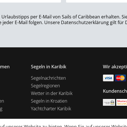
rlaubstipps per E-Mail von Sails of Caribbean erhalten. Si
jeder E-Mail folgen. Unsere Datenschutzerklärung gilt für
hmen
Segeln in Karibik
Wir akzept
Segelnachrichten
Segelregionen
Kundensch
Wetter in der Karibik
en
Segeln in Kroatien
ng
Yachtcharter Karibik
f unserer Website zu bieten. Wenn Sie auf unserer Website 