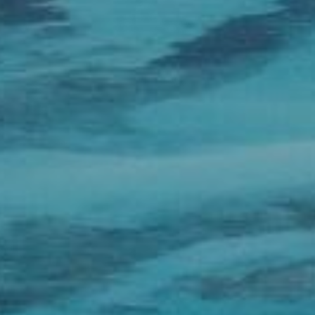
Email*
Telefon*
Land
Ich akzeptiere Sails of Caribbean
Datenschutzerklärung
Ich möchte Neuigkeiten und Werbeangebote erhalten.
Absenden