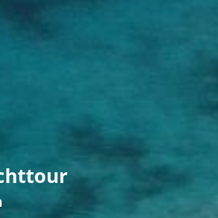
achttour
n