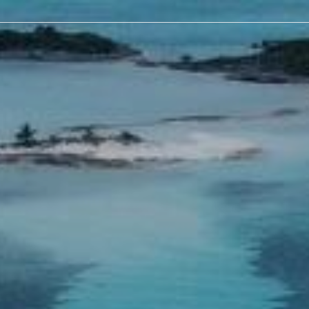
Benötigen Sie Hilfe bei der
anung einer Charter in Karibik?
Melden Sie sich für ein
Sonderangebot an!
Suche nach einer Yacht
ch...
Suche eine Yacht mit Skipper
Suche ein All-Inclusive-Paket
Abreisedatum*
Budget*
Wählen Sie Ihr Budget
Personen*
Personen
Name*