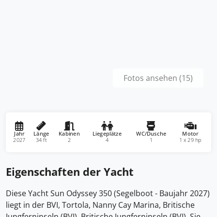
Fotos ansehen (15)
Jahr
Länge
Kabinen
Liegeplätze
WC/Dusche
Motor
2027
34 ft
2
4
1
1 x 29 hp
Eigenschaften der Yacht
Diese Yacht Sun Odyssey 350 (Segelboot - Baujahr 2027)
liegt in der BVI, Tortola, Nanny Cay Marina, Britische
Jungferninseln (BVI), Britische Jungferninseln (BVI). Sie