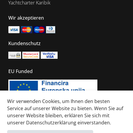
Yachtcharter Karibik
Wir akzeptieren
Kundenschutz
EU Funded
Wir verwenden Cookies, um Ihnen den besten
Service auf unserer Website zu bieten. Wenn Sie auf
unserer Website bleiben, erklären Sie sich mit
© 2026 - All right reserved. Sails of Caribbean
unserer
Datenschutzerklärung
einverstanden.