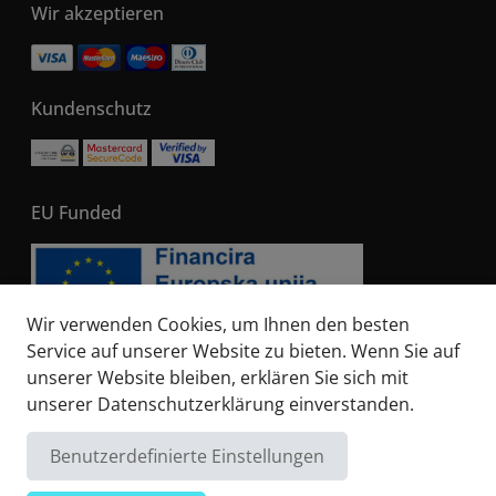
Wir akzeptieren
Kundenschutz
EU Funded
Wir verwenden Cookies, um Ihnen den besten
Service auf unserer Website zu bieten. Wenn Sie auf
unserer Website bleiben, erklären Sie sich mit
© 2026 - All right reserved. Sails of Caribbean
unserer
Datenschutzerklärung
einverstanden.
Benutzerdefinierte Einstellungen