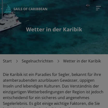
Benötigen Sie Hilfe bei der
Planung einer Charter in Karibik?
Melden Sie sich für ein
Wetter in der Karibik
Sonderangebot an!
Ich...
Suche nach einer Yacht
Suche eine Yacht mit Skipper
Start
Segelnachrichten
Wetter in der Karibik
Suche ein All-Inclusive-Paket
Die Karibik ist ein Paradies für Segler, bekannt für ihre
Abreisedatum*
atemberaubenden azurblauen Gewässer, üppigen
Inseln und lebendigen Kulturen. Das Verständnis der
einzigartigen Wetterbedingungen der Region ist jedoch
entscheidend für ein sicheres und angenehmes
Budget*
Segelerlebnis. Es gibt einige wichtige Faktoren, die Sie
Wählen Sie Ihr Budget