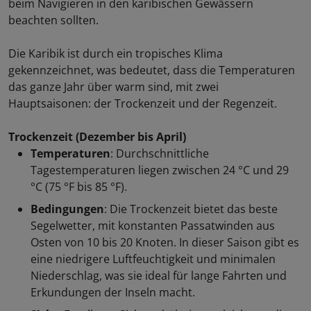
beim Navigieren in den karibischen Gewässern
beachten sollten.
Personen*
Die Karibik ist durch ein tropisches Klima
Personen
gekennzeichnet, was bedeutet, dass die Temperaturen
das ganze Jahr über warm sind, mit zwei
Name*
Hauptsaisonen: der Trockenzeit und der Regenzeit.
Trockenzeit (Dezember bis April)
Email*
Temperaturen
: Durchschnittliche
Tagestemperaturen liegen zwischen 24 °C und 29
°C (75 °F bis 85 °F).
Telefon*
Bedingungen
: Die Trockenzeit bietet das beste
Segelwetter, mit konstanten Passatwinden aus
Land
Osten von 10 bis 20 Knoten. In dieser Saison gibt es
eine niedrigere Luftfeuchtigkeit und minimalen
Ich akzeptiere Sails of Caribbean
Niederschlag, was sie ideal für lange Fahrten und
Datenschutzerklärung
Erkundungen der Inseln macht.
Ich möchte Neuigkeiten und Werbeangebote