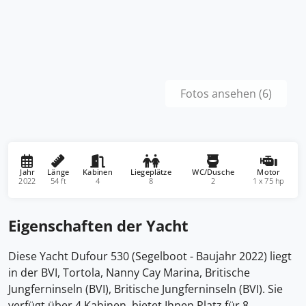
Fotos ansehen (6)
Jahr
Länge
Kabinen
Liegeplätze
WC/Dusche
Motor
2022
54 ft
4
8
2
1 x 75 hp
Eigenschaften der Yacht
Diese Yacht Dufour 530 (Segelboot - Baujahr 2022) liegt
in der BVI, Tortola, Nanny Cay Marina, Britische
Jungferninseln (BVI), Britische Jungferninseln (BVI). Sie
verfügt über 4 Kabinen, bietet Ihnen Platz für 8