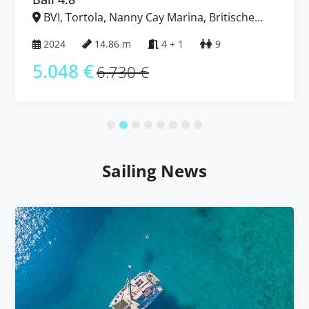
BVI, Tortola, Nanny Cay Marina, Britische
Jungferninseln (BVI)
2024
14.86 m
4 + 1
9
5.048 €
6.730 €
Sailing News