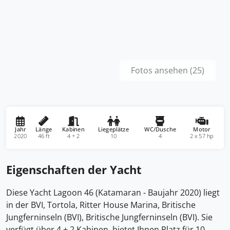
Fotos ansehen (25)
Jahr
Länge
Kabinen
Liegeplätze
WC/Dusche
Motor
2020
46 ft
4 + 2
10
4
2 x 57 hp
Eigenschaften der Yacht
Diese Yacht Lagoon 46 (Katamaran - Baujahr 2020) liegt
in der BVI, Tortola, Ritter House Marina, Britische
Jungferninseln (BVI), Britische Jungferninseln (BVI). Sie
verfügt über 4 + 2 Kabinen, bietet Ihnen Platz für 10