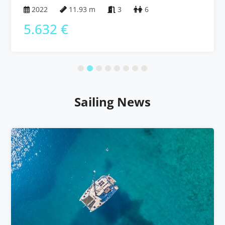
Bahamas
2022
11.93 m
3
6
5.632 €
Sailing News