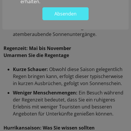
erhalten.
Ideal für Aktivitäten:
Dies ist die perfekte Zeit zum
Segeln, Schnorcheln und Erkunden der natürlichen
Absenden
Schönheit der Inseln. Die klaren Himmel verbessern
die Sicht unter Wasser und sorgen für
atemberaubende Sonnenuntergänge.
Regenzeit: Mai bis November
Umarmen Sie die Regentage
Kurze Schauer:
Obwohl diese Saison gelegentlich
Regen bringen kann, erfolgt dieser typischerweise
in kurzen Ausbrüchen, gefolgt von Sonnenschein.
Weniger Menschenmengen:
Ein Besuch während
der Regenzeit bedeutet, dass Sie ein ruhigeres
Erlebnis mit weniger Touristen und besseren
Angeboten für Unterkünfte genießen können.
Hurrikansaison: Was Sie wissen sollten