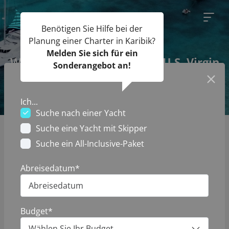
Benötigen Sie Hilfe bei der
Planung einer Charter in Karibik?
Melden Sie sich für ein
Wetterbedingungen in den U.S. Virgin
Sonderangebot an!
Islands
Ich...
Suche nach einer Yacht
Suche eine Yacht mit Skipper
Start
Segelnachrichten
Wetterbedingungen in den U.S. Virgin Islands
Suche ein All-Inclusive-Paket
Abreisedatum*
Wenn es darum geht, Ihre Traumreise zu den U.S. Virgin
Islands zu planen, ist das Verständnis des Wetters der
Schlüssel, um das Beste aus Ihrem tropischen Urlaub
herauszuholen. Mit atemberaubenden Stränden,
Budget*
üppigen Landschaften und einer lebendigen Kultur sind
Wählen Sie Ihr Budget