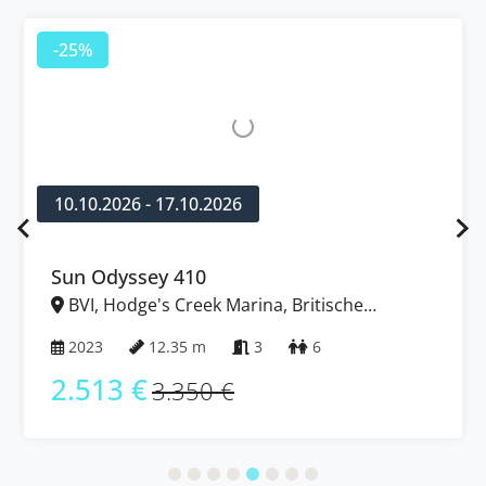
-25%
10.10.2026 - 17.10.2026
Sun Odyssey 410
BVI, Hodge's Creek Marina, Britische
Jungferninseln (BVI)
2023
12.35 m
3
6
2.513 €
3.350 €