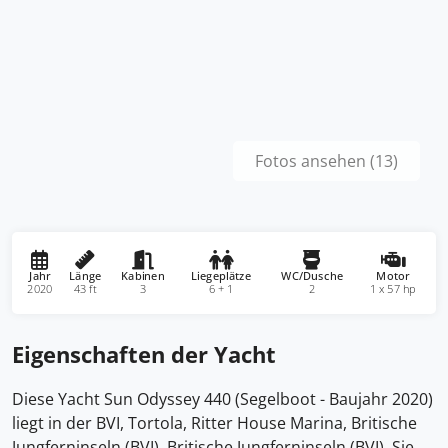
Fotos ansehen (13)
Jahr
Länge
Kabinen
Liegeplätze
WC/Dusche
Motor
2020
43 ft
3
6 + 1
2
1 x 57 hp
Eigenschaften der Yacht
Diese Yacht Sun Odyssey 440 (Segelboot - Baujahr 2020)
liegt in der BVI, Tortola, Ritter House Marina, Britische
Jungferninseln (BVI), Britische Jungferninseln (BVI). Sie