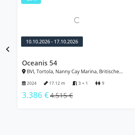
10.10.2026 - 17.10.2026
Oceanis 54
BVI, Tortola, Nanny Cay Marina, Britische
Jungferninseln (BVI)
2024
17.12 m
3 + 1
9
3.386 €
4.515 €