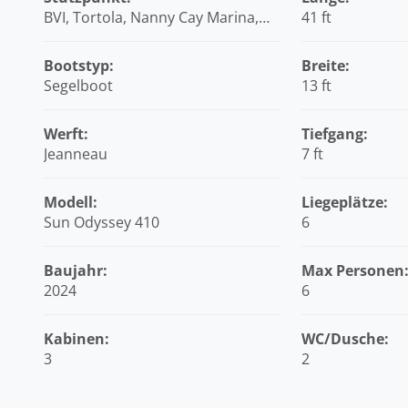
BVI, Tortola, Nanny Cay Marina,
41 ft
Britische Jungferninseln (BVI)
Bootstyp:
Breite:
Segelboot
13 ft
Werft:
Tiefgang:
Jeanneau
7 ft
Modell:
Liegeplätze:
Sun Odyssey 410
6
Baujahr:
Max Personen
2024
6
Kabinen:
WC/Dusche:
3
2