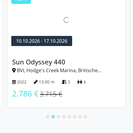
10.10.2026 - 17.10.2026
Sun Odyssey 440
BVI, Hodge's Creek Marina, Britische
Jungferninseln (BVI)
2022
13.00 m
3
6
2.786 €
3.715 €