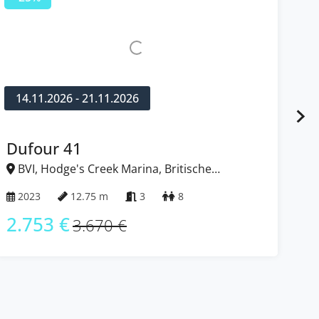
14.11.2026 - 21.11.2026
1
Dufour 41
Oc
BVI, Hodge's Creek Marina, Britische
B
Jungferninseln (BVI)
Jun
2023
12.75 m
3
8
2
2.753 €
2
3.670 €