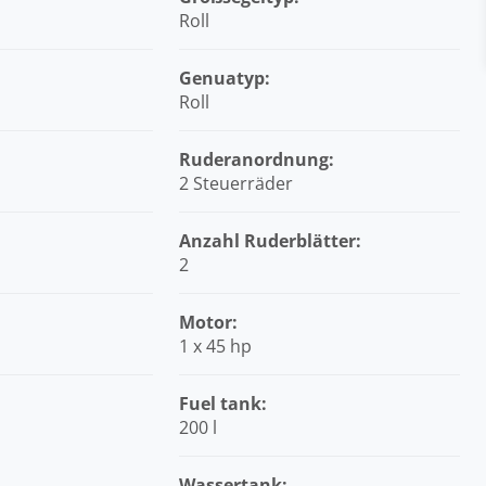
Roll
Genuatyp:
Roll
Ruderanordnung:
2 Steuerräder
Anzahl Ruderblätter:
2
:
Motor:
1 x 45 hp
Fuel tank:
200 l
Wassertank: