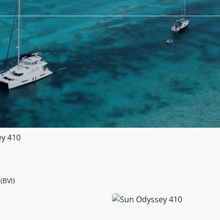
y 410
(BVI)