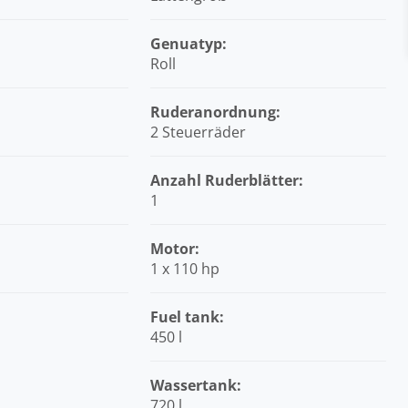
Genuatyp:
Roll
Ruderanordnung:
2 Steuerräder
Anzahl Ruderblätter:
1
:
Motor:
1 x 110 hp
Fuel tank:
450 l
Wassertank:
720 l