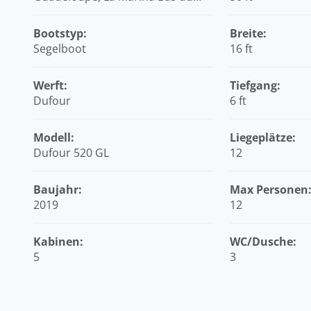
Fort, Karibik
Bootstyp:
Breite:
Segelboot
16 ft
Werft:
Tiefgang:
Dufour
6 ft
Modell:
Liegeplätze:
Dufour 520 GL
12
Baujahr:
Max Personen
2019
12
Kabinen:
WC/Dusche:
5
3