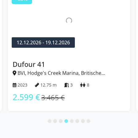
10.10.2026 - 17.10.2026
Sun Odyssey 410
BVI, Hodge's Creek Marina, Britische
Jungferninseln (BVI)
2023
12.35 m
3
6
2.513 €
3.350 €