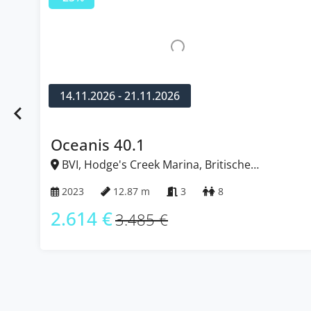
12.12.2026 - 19.12.2026
Dufour 41
BVI, Hodge's Creek Marina, Britische
Jungferninseln (BVI)
2023
12.75 m
3
8
2.599 €
3.465 €