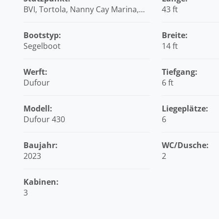
BVI, Tortola, Nanny Cay Marina,
43 ft
Britische Jungferninseln (BVI)
Bootstyp:
Breite:
Segelboot
14 ft
Werft:
Tiefgang:
Dufour
6 ft
Modell:
Liegeplätze:
Dufour 430
6
Baujahr:
WC/Dusche:
2023
2
Kabinen:
3