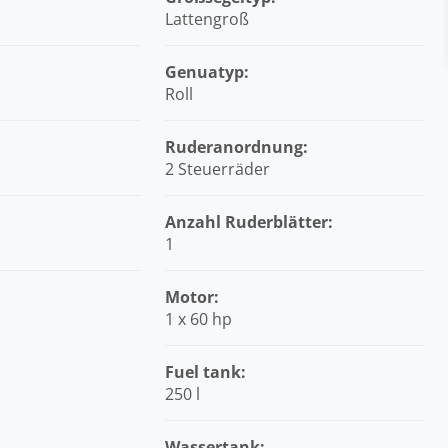
Lattengroß
Genuatyp:
Roll
Ruderanordnung:
2 Steuerräder
Anzahl Ruderblätter:
1
Motor:
1 x 60 hp
Fuel tank:
250 l
Wassertank: