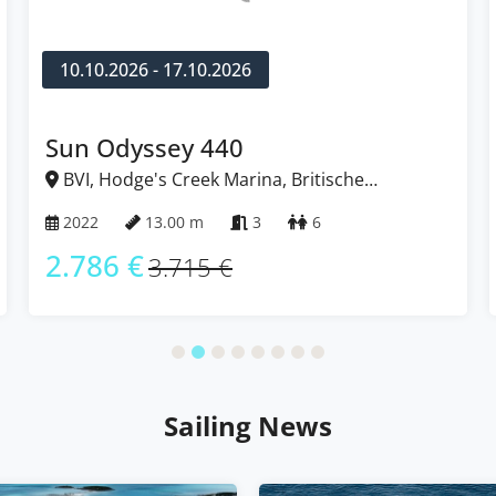
14.11.2026 - 21.11.2026
Oceanis 40.1
BVI, Hodge's Creek Marina, Britische
Jungferninseln (BVI)
2023
12.87 m
3
8
2.614 €
3.485 €
Sailing News