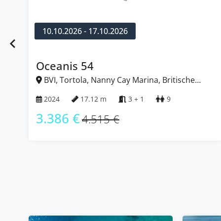
10.10.2026 - 17.10.2026
Sun Odyssey 440
BVI, Hodge's Creek Marina, Britische
Jungferninseln (BVI)
2022
13.00 m
3
6
2.786 €
3.715 €