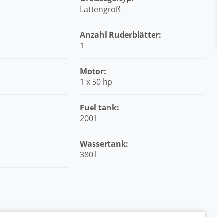
Lattengroß
Anzahl Ruderblätter:
1
Motor:
1 x 50 hp
Fuel tank:
200 l
:
Wassertank:
380 l