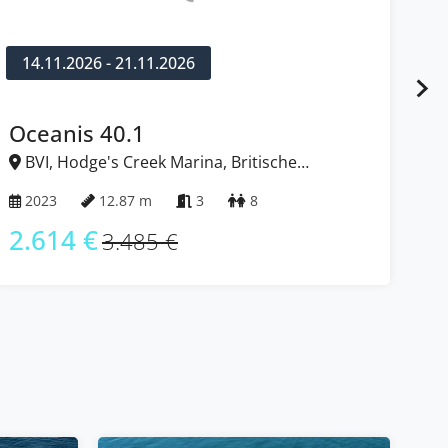
12.12.2026 - 19.12.2026
1
Dufour 41
S
BVI, Hodge's Creek Marina, Britische
B
Jungferninseln (BVI)
Jun
2023
12.75 m
3
8
2
2.599 €
2
3.465 €