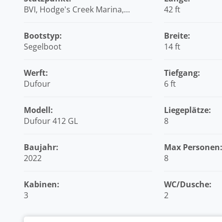
BVI, Hodge's Creek Marina,
42 ft
Britische Jungferninseln (BVI)
Bootstyp:
Breite:
Segelboot
14 ft
Werft:
Tiefgang:
Dufour
6 ft
Modell:
Liegeplätze:
Dufour 412 GL
8
Baujahr:
Max Personen
2022
8
Kabinen:
WC/Dusche:
3
2