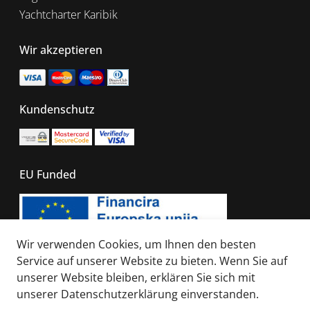
Yachtcharter Karibik
Wir akzeptieren
Kundenschutz
EU Funded
Wir verwenden Cookies, um Ihnen den besten
Service auf unserer Website zu bieten. Wenn Sie auf
unserer Website bleiben, erklären Sie sich mit
© 2026 - All right reserved. Sails of Caribbean
unserer
Datenschutzerklärung
einverstanden.