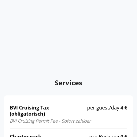
Services
BVI Cruising Tax
per guest/day
4 €
(obligatorisch)
BVI Cruising Permit Fee - Sofort zahlbar
Charter pack
pro Buchung
0 €