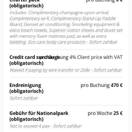
(obligatorisch)
Includes: Complimentary champagne upon arrival,
Complimentary wi-fi, Complimentary Stand-Up Paddle
Board, Genset air conditioning, Snorkeling equipment &
extra beach towels, Superior cotton sheets and duvet set
with memory foam mattress pad, as well as extra
bedding. Eco-care body care products - Sofort zahlbar
Credit card surcharge
pro Buchung
4% Client price with VAT
(obligatorisch)
Waived if paying by wire transfer or Zelle - Sofort zahlbar
Endreinigung
pro Buchung
470 €
(obligatorisch)
Sofort zahlbar
Gebühr für Nationalpark
pro Woche
25 €
(obligatorisch)
Not to exceed 4 pax - Sofort zahlbar