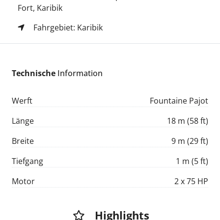
Fort, Karibik
Fahrgebiet: Karibik
Technische
Information
Werft
Fountaine Pajot
Länge
18 m (58 ft)
Breite
9 m (29 ft)
Tiefgang
1 m (5 ft)
Motor
2 x 75 HP
Highlights