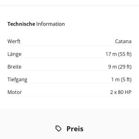
Technische
Information
Werft
Catana
Länge
17 m (55 ft)
Breite
9 m (29 ft)
Tiefgang
1 m (5 ft)
Motor
2 x 80 HP
Preis