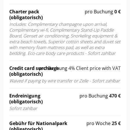
Charter pack
pro Buchung
0 €
(obligatorisch)
Includes: Complimentary champagne upon arrival,
Complimentary wi-fi, Complimentary Stand-Up Paddle
Board, Genset air conditioning, Snorkeling equipment &
extra beach towels, Superior cotton sheets and duvet set
with memory foam mattress pad, as well as extra
bedding. Eco-care body care products - Sofort zahlbar
Credit card surcharge
pro Buchung
4% Client price with VAT
(obligatorisch)
Waived if paying by wire transfer or Zelle - Sofort zahlbar
Endreinigung
pro Buchung
470 €
(obligatorisch)
Sofort zahlbar
Gebühr für Nationalpark
pro Woche
25 €
(obligatorisch)