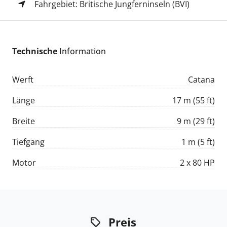
Fahrgebiet: Britische Jungferninseln (BVI)
Technische
Information
Werft
Catana
Länge
17 m (55 ft)
Breite
9 m (29 ft)
Tiefgang
1 m (5 ft)
Motor
2 x 80 HP
Preis