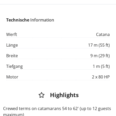
Technische
Information
Werft
Catana
Länge
17 m (55 ft)
Breite
9 m (29 ft)
Tiefgang
1 m (5 ft)
Motor
2 x 80 HP
Highlights
Crewed terms on catamarans 54 to 62' (up to 12 guests
maximum)