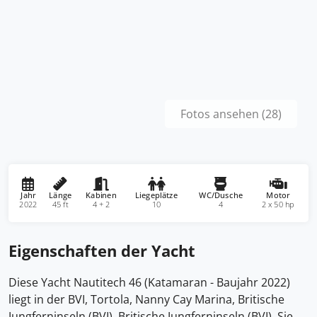
Fotos ansehen (28)
Jahr
Länge
Kabinen
Liegeplätze
WC/Dusche
Motor
2022
45 ft
4 + 2
10
4
2 x 50 hp
Eigenschaften der Yacht
Diese Yacht Nautitech 46 (Katamaran - Baujahr 2022)
liegt in der BVI, Tortola, Nanny Cay Marina, Britische
Jungferninseln (BVI), Britische Jungferninseln (BVI). Sie