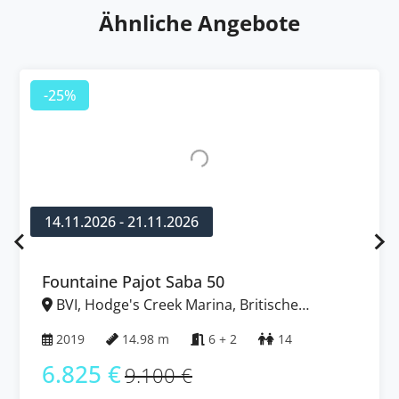
Ähnliche Angebote
-25%
31.10.2026 - 07.11.2026
Lagoon 50
BVI, Tortola, Nanny Cay Marina, Britische
Jungferninseln (BVI)
2023
14.75 m
6 + 2
12
6.716 €
8.955 €