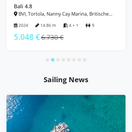
Bali 4.8
BVI, Tortola, Nanny Cay Marina, Britische
Jungferninseln (BVI)
2024
14.86 m
4 + 1
9
5.048 €
6.730 €
Sailing News