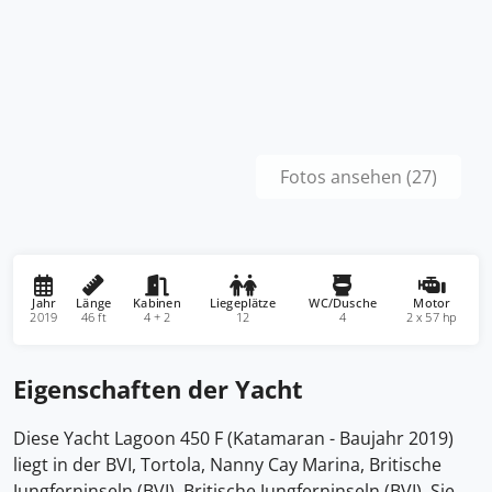
Fotos ansehen (27)
Jahr
Länge
Kabinen
Liegeplätze
WC/Dusche
Motor
2019
46 ft
4 + 2
12
4
2 x 57 hp
Eigenschaften der Yacht
Diese Yacht Lagoon 450 F (Katamaran - Baujahr 2019)
liegt in der BVI, Tortola, Nanny Cay Marina, Britische
Jungferninseln (BVI), Britische Jungferninseln (BVI). Sie