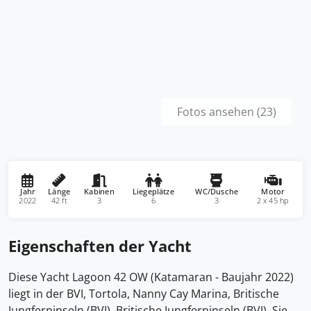
Fotos ansehen (23)
Jahr
Länge
Kabinen
Liegeplätze
WC/Dusche
Motor
2022
42 ft
3
6
3
2 x 45 hp
Eigenschaften der Yacht
Diese Yacht Lagoon 42 OW (Katamaran - Baujahr 2022)
liegt in der BVI, Tortola, Nanny Cay Marina, Britische
Jungferninseln (BVI), Britische Jungferninseln (BVI). Sie