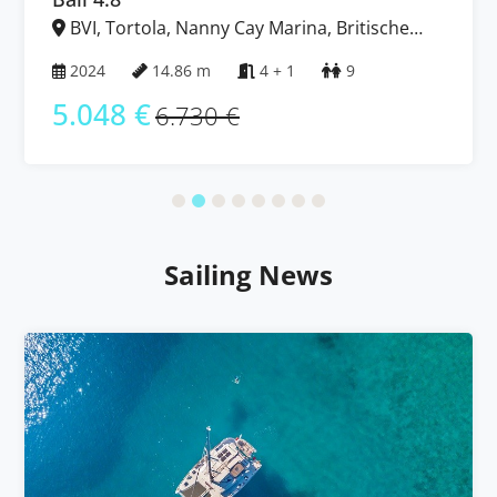
BVI, Tortola, Nanny Cay Marina, Britische
Jungferninseln (BVI)
2024
14.86 m
4 + 1
9
5.048 €
6.730 €
Sailing News