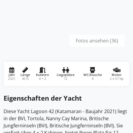
Fotos ansehen (36)
Jahr
Länge
Kabinen
Liegeplätze
WC/Dusche
Motor
2021
42 ft
4 + 2
12
4
2 x 57 hp
Eigenschaften der Yacht
Diese Yacht Lagoon 42 (Katamaran - Baujahr 2021) liegt
in der BVI, Tortola, Nanny Cay Marina, Britische
Jungferninseln (BVI), Britische Jungferninseln (BVI). Sie
verfügt über 4 + 2 Kabinen, bietet Ihnen Platz für 12