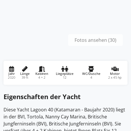
Fotos ansehen (30)
Jahr
Länge
Kabinen
Liegeplätze
WC/Dusche
Motor
2020
39 ft
4 + 2
12
4
2 x 45 hp
Eigenschaften der Yacht
Diese Yacht Lagoon 40 (Katamaran - Baujahr 2020) liegt
in der BVI, Tortola, Nanny Cay Marina, Britische
Jungferninseln (BVI), Britische Jungferninseln (BVI). Sie
verfügt über 4 + 2 Kabinen, bietet Ihnen Platz für 12