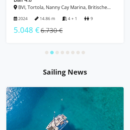
BVI, Tortola, Nanny Cay Marina, Britische
Jungferninseln (BVI)
2024
14.86 m
4 + 1
9
5.048 €
6.730 €
Sailing News