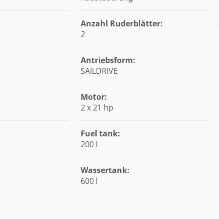
Anzahl Ruderblätter:
2
Antriebsform:
SAILDRIVE
Motor:
2 x 21 hp
:
Fuel tank:
200 l
Wassertank:
600 l