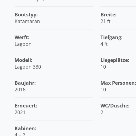
Fort, Karibik
Bootstyp:
Breite:
Katamaran
21 ft
Werft:
Tiefgang:
Lagoon
4 ft
Modell:
Liegeplätze:
Lagoon 380
10
Baujahr:
Max Personen
2016
10
Erneuert:
WC/Dusche:
2021
2
Kabinen:
4 + 2