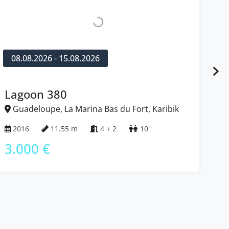
08.08.2026 - 15.08.2026
2
Lagoon 380
Ba
Guadeloupe, La Marina Bas du Fort, Karibik
G
2016
11.55 m
4 + 2
10
2
3.000 €
3