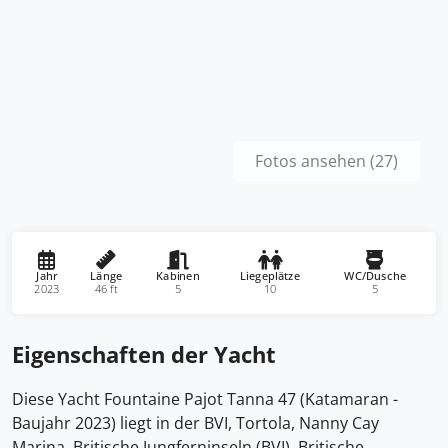
Fotos ansehen (27)
Jahr
Länge
Kabinen
Liegeplätze
WC/Dusche
2023
46 ft
5
10
5
Eigenschaften der Yacht
Diese Yacht Fountaine Pajot Tanna 47 (Katamaran -
Baujahr 2023) liegt in der BVI, Tortola, Nanny Cay
Marina, Britische Jungferninseln (BVI), Britische