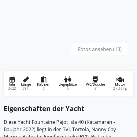
Fotos ansehen (13)
Jahr
Länge
Kabinen
Liegeplätze
WC/Dusche
Motor
2022
39 ft
3
6
2
2 x 30 hp
Eigenschaften der Yacht
Diese Yacht Fountaine Pajot Isla 40 (Katamaran -
Baujahr 2022) liegt in der BVI, Tortola, Nanny Cay
Marina, Britische Jungferninseln (BVI), Britische