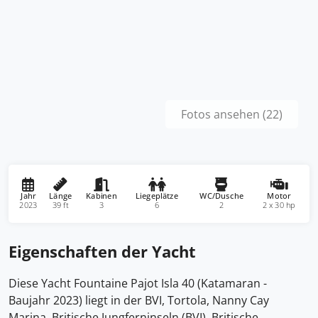
Fotos ansehen (22)
Jahr
Länge
Kabinen
Liegeplätze
WC/Dusche
Motor
2023
39 ft
3
6
2
2 x 30 hp
Eigenschaften der Yacht
Diese Yacht Fountaine Pajot Isla 40 (Katamaran -
Baujahr 2023) liegt in der BVI, Tortola, Nanny Cay
Marina, Britische Jungferninseln (BVI), Britische