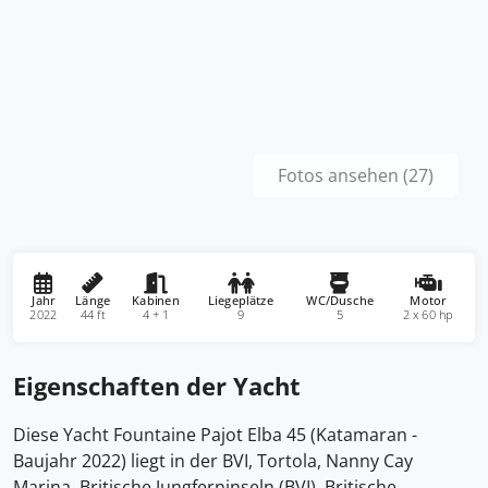
Fotos ansehen (27)
Jahr
Länge
Kabinen
Liegeplätze
WC/Dusche
Motor
2022
44 ft
4 + 1
9
5
2 x 60 hp
Eigenschaften der Yacht
Diese Yacht Fountaine Pajot Elba 45 (Katamaran -
Baujahr 2022) liegt in der BVI, Tortola, Nanny Cay
Marina, Britische Jungferninseln (BVI), Britische