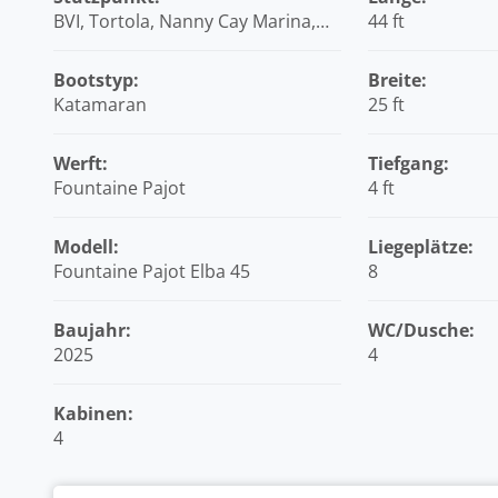
BVI, Tortola, Nanny Cay Marina,
44 ft
Britische Jungferninseln (BVI)
Bootstyp:
Breite:
Katamaran
25 ft
Werft:
Tiefgang:
Fountaine Pajot
4 ft
Modell:
Liegeplätze:
Fountaine Pajot Elba 45
8
Baujahr:
WC/Dusche:
2025
4
Kabinen:
4