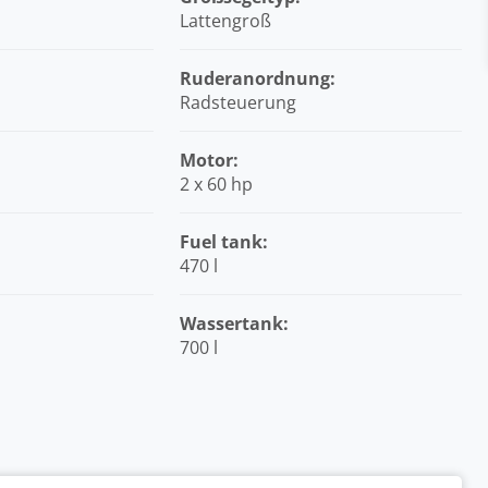
Lattengroß
Ruderanordnung:
Radsteuerung
Motor:
2 x 60 hp
Fuel tank:
470 l
Wassertank:
700 l