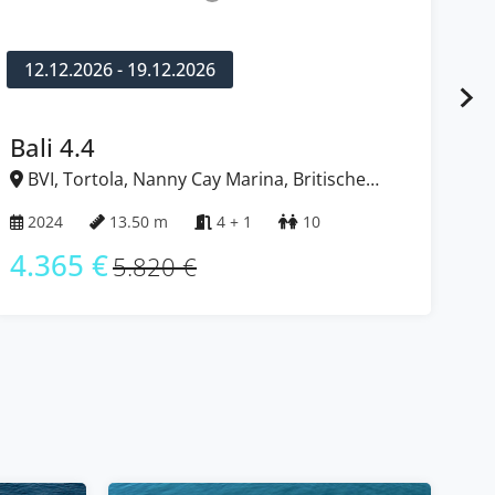
12.12.2026 - 19.12.2026
1
Bali 4.4
Ba
BVI, Tortola, Nanny Cay Marina, Britische
B
Jungferninseln (BVI)
Jun
2024
13.50 m
4 + 1
10
2
4.365 €
4
5.820 €