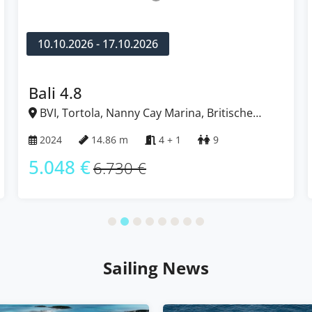
10.10.2026 - 17.10.2026
Bali 4.8
BVI, Tortola, Nanny Cay Marina, Britische
Jungferninseln (BVI)
2024
14.86 m
4 + 1
9
5.048 €
6.730 €
Sailing News