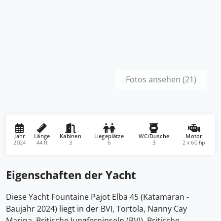
Fotos ansehen (21)
Jahr
Länge
Kabinen
Liegeplätze
WC/Dusche
Motor
2024
44 ft
3
6
3
2 x 60 hp
Eigenschaften der Yacht
Diese Yacht Fountaine Pajot Elba 45 (Katamaran -
Baujahr 2024) liegt in der BVI, Tortola, Nanny Cay
Marina, Britische Jungferninseln (BVI), Britische