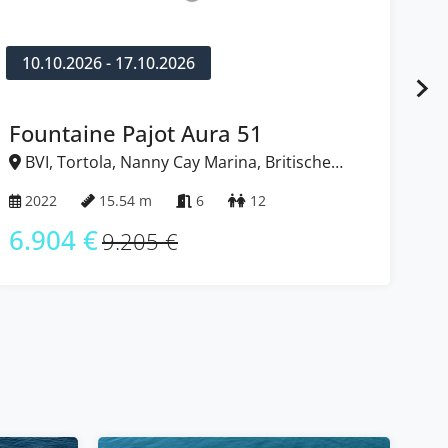
10.10.2026 - 17.10.2026
1
Fountaine Pajot Aura 51
Fo
BVI, Tortola, Nanny Cay Marina, Britische
B
Jungferninseln (BVI)
Jun
2022
15.54 m
6
12
2
6.904 €
6
9.205 €