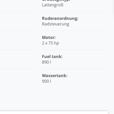
Lattengroß
Ruderanordnung:
Radsteuerung
Motor:
2 x 75 hp
Fuel tank:
890 l
Wassertank:
900 l