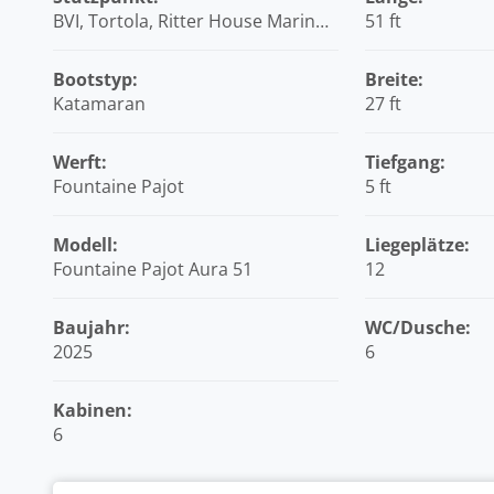
BVI, Tortola, Ritter House Marina,
51 ft
Britische Jungferninseln (BVI)
Bootstyp:
Breite:
Katamaran
27 ft
Werft:
Tiefgang:
Fountaine Pajot
5 ft
Modell:
Liegeplätze:
Fountaine Pajot Aura 51
12
Baujahr:
WC/Dusche:
2025
6
Kabinen:
6