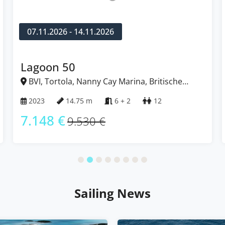
07.11.2026 - 14.11.2026
Lagoon 50
BVI, Tortola, Nanny Cay Marina, Britische
Jungferninseln (BVI)
2023
14.75 m
6 + 2
12
7.148 €
9.530 €
Sailing News