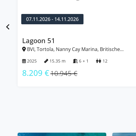
07.11.2026 - 14.11.2026
Lagoon 51
BVI, Tortola, Nanny Cay Marina, Britische
Jungferninseln (BVI)
2025
15.35 m
6 + 1
12
8.209 €
10.945 €