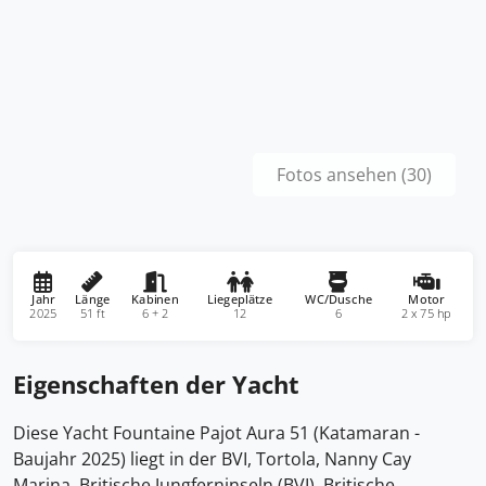
Fotos ansehen (30)
Jahr
Länge
Kabinen
Liegeplätze
WC/Dusche
Motor
2025
51 ft
6 + 2
12
6
2 x 75 hp
Eigenschaften der Yacht
Diese Yacht Fountaine Pajot Aura 51 (Katamaran -
Baujahr 2025) liegt in der BVI, Tortola, Nanny Cay
Marina, Britische Jungferninseln (BVI), Britische