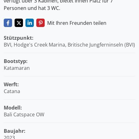
verfügt über 3 Kabinen, bietet Ihnen Platz für 7
Personen und hat 3 WC.
Mit Ihren Freunden teilen
Stützpunkt:
BVI, Hodge's Creek Marina, Britische Jungferninseln (BVI)
Bootstyp:
Katamaran
Werft:
Catana
Modell:
Bali Catspace OW
Baujahr:
2023