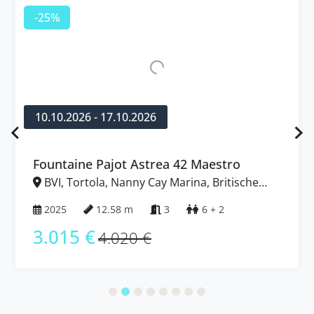
-25%
6
10.10.2026 - 17.10.2026
rea 42 Maestro
Bali 4.2 OW
ay Marina, Britische
BVI, Tortola, Nanny Cay 
Jungferninseln (BVI)
3
6 + 2
2024
12.85 m
3 
3.011 €
4.015 €