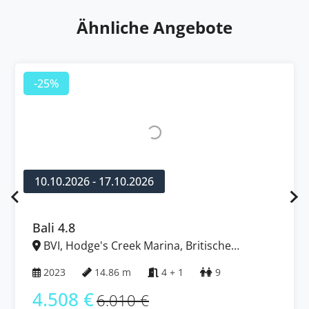
Ähnliche Angebote
-25%
12.12.2026 - 19.12.2026
Bali 4.4
BVI, Tortola, Nanny Cay Marina, Britische
Jungferninseln (BVI)
2024
13.50 m
4 + 1
10
4.365 €
5.820 €