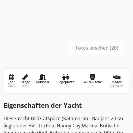
Fotos ansehen (20)
Jahr
Länge
Kabinen
Liegeplätze
WC/Dusche
Motor
2022
40 ft
4
10
4
2 x 40 hp
Eigenschaften der Yacht
Diese Yacht Bali Catspace (Katamaran - Baujahr 2022)
liegt in der BVI, Tortola, Nanny Cay Marina, Britische
Jungferninseln (BVI), Britische Jungferninseln (BVI). Sie