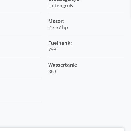
Lattengroß
Motor:
2 x 57 hp
Fuel tank:
798 l
Wassertank:
863 l
: