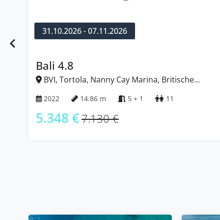
31.10.2026 - 07.11.2026
Bali 4.8
BVI, Tortola, Nanny Cay Marina, Britische
Jungferninseln (BVI)
2022
14.86 m
5 + 1
11
5.348 €
7.130 €