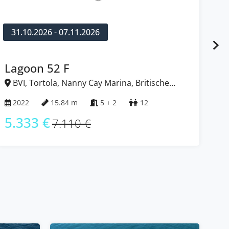
31.10.2026 - 07.11.2026
1
Lagoon 52 F
Ba
BVI, Tortola, Nanny Cay Marina, Britische
B
Jungferninseln (BVI)
Jun
2022
15.84 m
5 + 2
12
2
5.333 €
5
7.110 €