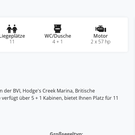
Liegeplätze
WC/Dusche
Motor
11
4 + 1
2 x 57 hp
in der BVI, Hodge's Creek Marina, Britische
ie verfügt über 5 + 1 Kabinen, bietet Ihnen Platz für 11
Großsegeltyp: