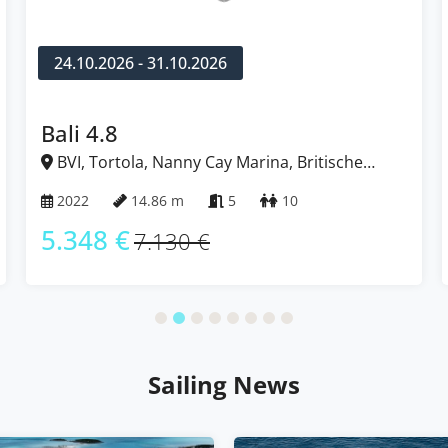
24.10.2026 - 31.10.2026
Bali 4.8
BVI, Tortola, Nanny Cay Marina, Britische
Jungferninseln (BVI)
2022
14.86 m
5
10
5.348 €
7.130 €
Sailing News