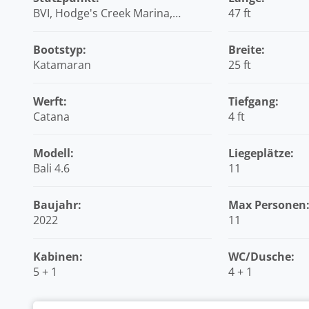
BVI, Hodge's Creek Marina,
47 ft
Britische Jungferninseln (BVI)
Bootstyp:
Breite:
Katamaran
25 ft
Werft:
Tiefgang:
Catana
4 ft
Modell:
Liegeplätze:
Bali 4.6
11
Baujahr:
Max Personen
2022
11
Kabinen:
WC/Dusche:
5 + 1
4 + 1