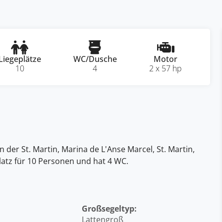
Liegeplätze
WC/Dusche
Motor
10
4
2 x 57 hp
in der St. Martin, Marina de L'Anse Marcel, St. Martin,
Platz für 10 Personen und hat 4 WC.
Großsegeltyp:
Lattengroß