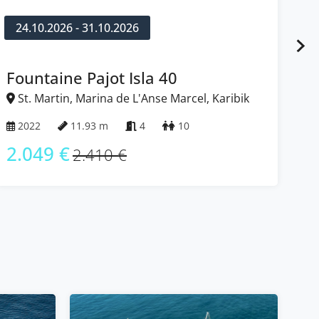
24.10.2026 - 31.10.2026
1
Nautitech 40 open NEW
Ba
St. Martin, Marina de L'Anse Marcel, Karibik
S
2023
11.99 m
4 + 2
12
2
2.049 €
3
2.410 €