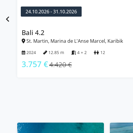
24.10.2026 - 31.10.2026
Fountaine Pajot Astrea 42
St. Martin, Marina de L'Anse Marcel, Karibik
2022
12.58 m
4 + 2
12
2.576 €
3.030 €
…