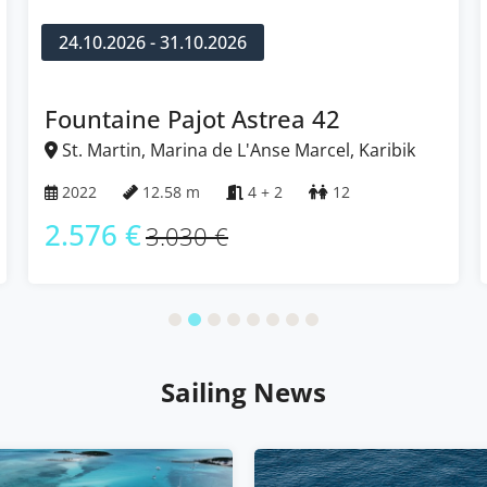
24.10.2026 - 31.10.2026
Fountaine Pajot Isla 40
St. Martin, Marina de L'Anse Marcel, Karibik
2022
11.93 m
4
10
2.049 €
2.410 €
Sailing News