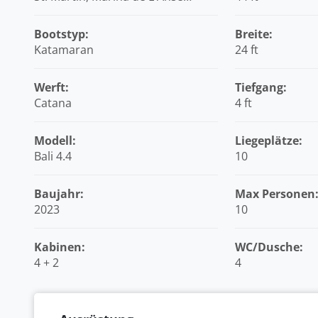
Marcel, Karibik
Bootstyp:
Breite:
Katamaran
24 ft
Werft:
Tiefgang:
Catana
4 ft
Modell:
Liegeplätze:
Bali 4.4
10
Baujahr:
Max Personen
2023
10
Kabinen:
WC/Dusche:
4 + 2
4