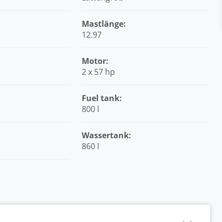
Mastlänge:
12.97
Motor:
2 x 57 hp
Fuel tank:
800 l
:
Wassertank:
860 l