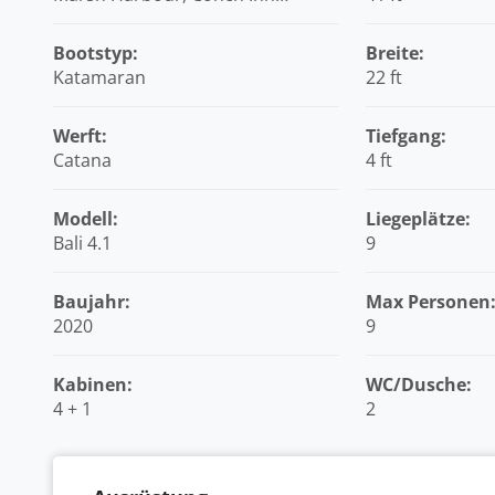
Marina, Bahamas
Bootstyp:
Breite:
Katamaran
22 ft
Werft:
Tiefgang:
Catana
4 ft
Modell:
Liegeplätze:
Bali 4.1
9
Baujahr:
Max Personen
2020
9
Kabinen:
WC/Dusche:
4 + 1
2