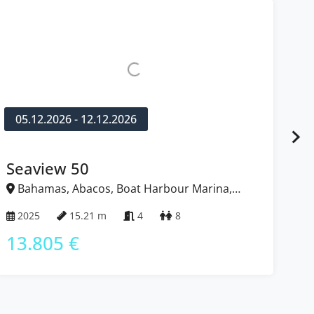
05.12.2026 - 12.12.2026
1
Seaview 50
Ba
Bahamas, Abacos, Boat Harbour Marina,
B
Bahamas
Ba
2025
15.21 m
4
8
2
13.805 €
8