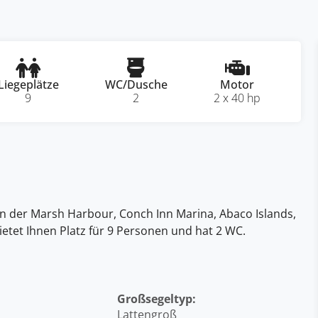
Liegeplätze
WC/Dusche
Motor
9
2
2 x 40 hp
t in der Marsh Harbour, Conch Inn Marina, Abaco Islands,
etet Ihnen Platz für 9 Personen und hat 2 WC.
Großsegeltyp:
Lattengroß