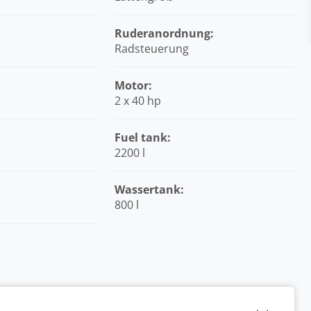
Ruderanordnung:
Radsteuerung
Motor:
2 x 40 hp
Fuel tank:
2200 l
:
Wassertank:
800 l